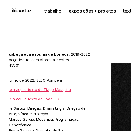
ilê sartuzi
trabalho
exposições + projetos
tex
cabeça oca espuma de boneca
, 2019-2022
peça teatral com atores ausentes
43’00”
junho de 2022, SESC Pompéia
leia aqui o texto de Tiago Mesquita
leia aqui o texto de João GG
Ilê Sartuzi: Direção; Dramaturgia; Direção de
Arte; Vídeo e Projeção
Marcus Garcia: Mecânica; Programação;
Cenotécnica
Bruno Palazzo: Desenho de Som